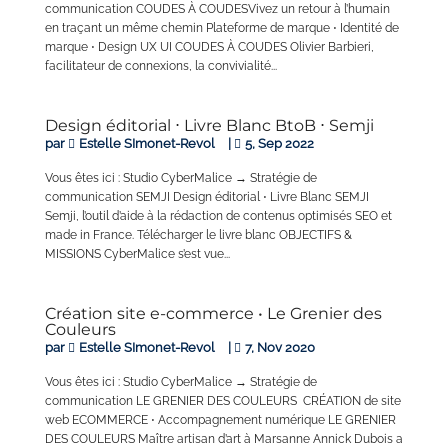
communication COUDES À COUDESVivez un retour à l’humain
en traçant un même chemin Plateforme de marque ⋅ Identité de
marque ⋅ Design UX UI COUDES À COUDES Olivier Barbieri,
facilitateur de connexions, la convivialité...
Design éditorial ⋅ Livre Blanc BtoB ⋅ Semji
par
Estelle SImonet-Revol
|
5, Sep 2022
Vous êtes ici : Studio CyberMalice → Stratégie de
communication SEMJI Design éditorial ⋅ Livre Blanc SEMJI
Semji, l’outil d’aide à la rédaction de contenus optimisés SEO et
made in France. Télécharger le livre blanc OBJECTIFS &
MISSIONS CyberMalice s’est vue...
Création site e-commerce • Le Grenier des
Couleurs
par
Estelle SImonet-Revol
|
7, Nov 2020
Vous êtes ici : Studio CyberMalice → Stratégie de
communication LE GRENIER DES COULEURS CRÉATION de site
web ECOMMERCE ⋅ Accompagnement numérique LE GRENIER
DES COULEURS Maître artisan d’art à Marsanne Annick Dubois a