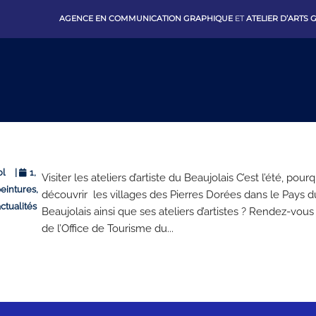
AGENCE EN COMMUNICATION GRAPHIQUE
ET
ATELIER D’ARTS
ol
|
1,
Visiter les ateliers d’artiste du Beaujolais C’est l’été, pou
eintures,
découvrir les villages des Pierres Dorées dans le Pays d
ctualités
Beaujolais ainsi que ses ateliers d’artistes ? Rendez-vous 
de l’Office de Tourisme du...