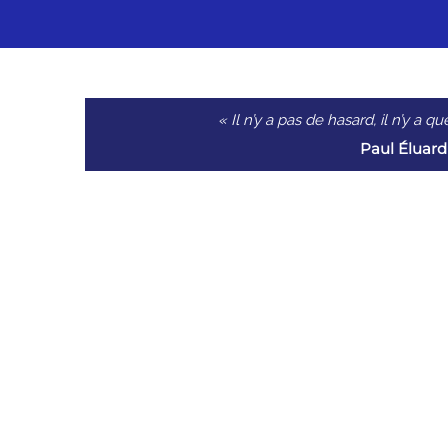
« Il n’y a pas de hasard, il n’y a 
Paul Éluard