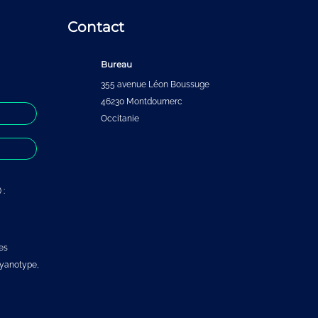
Contact
Bureau
355 avenue Léon Boussuge
46230 Montdoumerc
Occitanie
 :
es
 cyanotype,