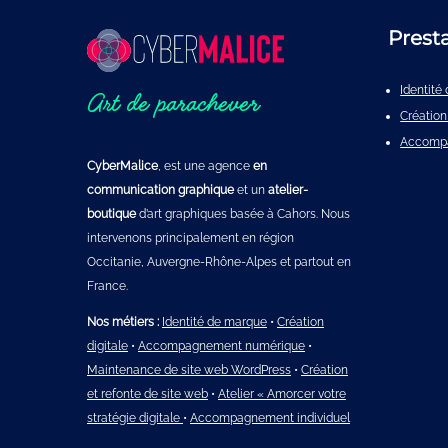
Prest
Identit
Art de parachever
Création
Accomp
CyberMalice
, est une agence
en
communication graphique
et un
atelier-
boutique
d’art graphiques basée à Cahors. Nous
intervenons principalement en région
Occitanie, Auvergne-Rhône-Alpes et partout en
France.
Nos métiers :
Identité de marque
•
Création
digitale
•
Accompagnement numérique
•
Maintenance de site web WordPress
•
Création
et refonte de site web
•
Atelier « Amorcer votre
stratégie digitale
•
Accompagnement individuel