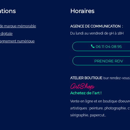
ations
Horaires
é de marque mémorable
AGENCE DE COMMUNICATION :
Du lundi au vendredi de 9H à 18H
 digitale
agnement numérique
06 11 04 08 95
PRENDRE RDV
ATELIER BOUTIQUE
(sur rendez-vous)
ArtShop
Achetez de l’art !
Vente en ligne et en boutique d’oeuvr
artistiques : peinture, photographie,
sérigraphie, papercut…