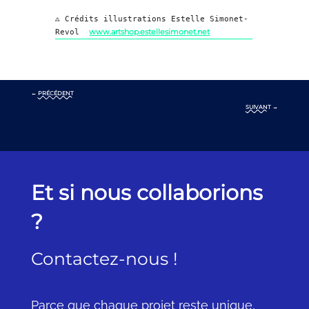
ஃ Crédits illustrations Estelle Simonet-
www.artshop.estellesimonet.net
Revol
←
PRÉCÉDENT
SUIVANT
→
Et si nous collaborions
?
Contactez-nous !
Parce que chaque projet reste unique,