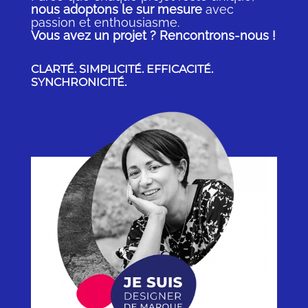
nous adoptons le sur mesure
avec
passion et enthousiasme.
Vous avez un projet ? Rencontrons-nous !
CLARTÉ. SIMPLICITÉ. EFFICACITÉ.
SYNCHRONICITÉ.