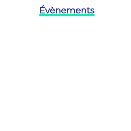
Évènements
Carte de vœux
Invi
Création sur mesure de carte de
Un é