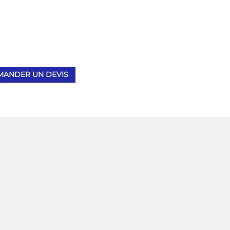
ura
gourde, blocs-notes … nous vous
proposons la personnalisation
d’objets cadeaux qui seront donner
de la visibilité à votre marque.
MANDER UN DEVIS