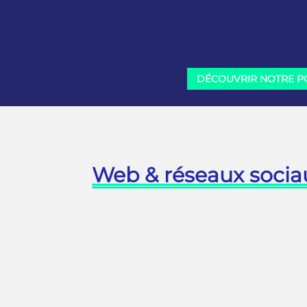
en matière de papier et de
(Goo
façonnage.
Can
DÉCOUVRIR NOTRE P
Web & réseaux socia