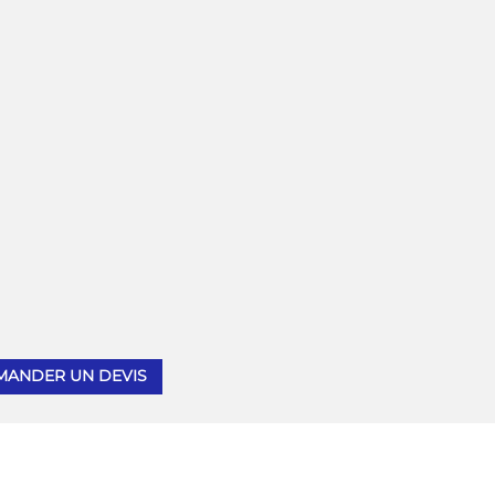
Pictogramme / Highlight
Des
pictogrammes percutants
r
pour faciliter la lisibilité sur votre
égie
site web ou vos réseaux sociaux.
MANDER UN DEVIS