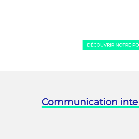
vœux en papier découpé pour
vous
votre entreprise.
conce
gram
NOS VŒUX D'ENTREPRISE
DÉCOUVRIR NOTRE PO
Communication inte