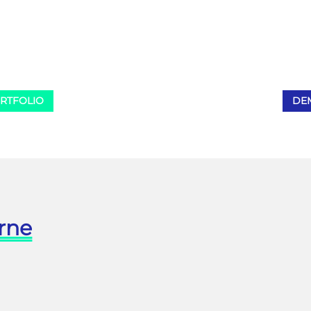
 accompagnons de la
créons une présentation qui a
ption à et réalisation : papier,
du style !
mage, découpe…
RTFOLIO
DE
rne