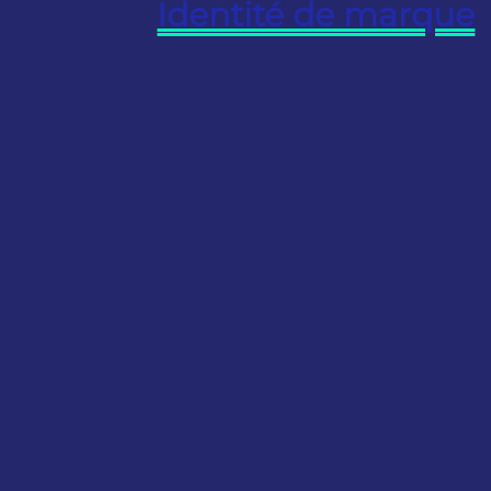
Identité de marque
Logo
Le logotype est l’élément principal
Ide
de votre communication, c’est
Ens
l’identité visuel de votre entreprise.