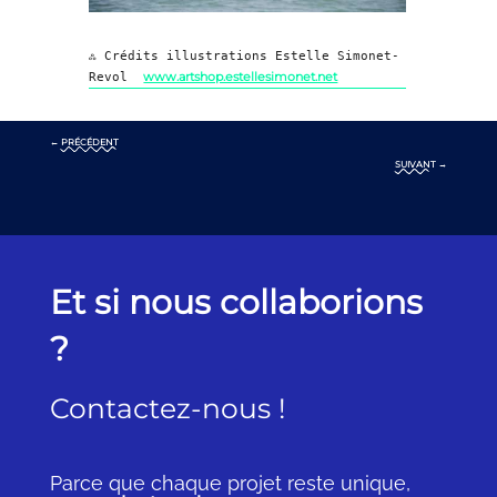
ஃ Crédits illustrations Estelle Simonet-
www.artshop.estellesimonet.net
Revol
←
PRÉCÉDENT
SUIVANT
→
Et si nous collaborions
?
Contactez-nous !
Parce que chaque projet reste unique,