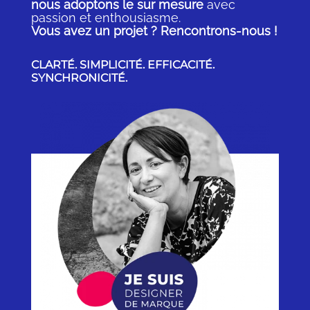
nous adoptons le sur mesure
avec
passion et enthousiasme.
Vous avez un projet ? Rencontrons-nous !
CLARTÉ. SIMPLICITÉ. EFFICACITÉ.
SYNCHRONICITÉ.