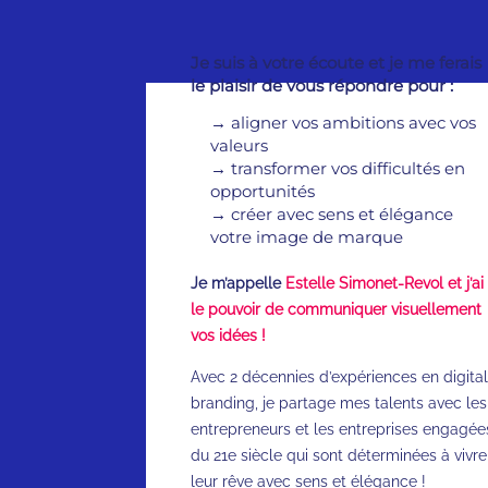
Je suis à votre écoute et je me ferais
le plaisir de vous répondre pour :
→
aligner vos ambitions avec vos
valeurs
→
transformer vos difficultés en
opportunités
→
créer avec sens et élégance
votre image de marque
Je m’appelle
Estelle Simonet-Revol et j’ai
le pouvoir de communiquer visuellement
vos idées !
Avec 2 décennies d’expériences en digital
branding, je partage mes talents avec les
entrepreneurs et les entreprises engagée
du 21e siècle qui sont déterminées à vivre
leur rêve avec sens et élégance !