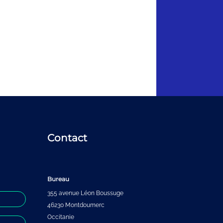
Contact
Bureau
355 avenue Léon Boussuge
46230 Montdoumerc
Occitanie