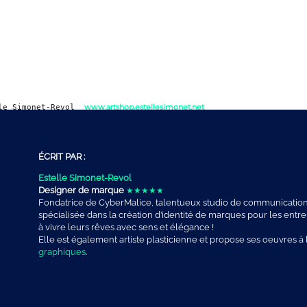
www.artshop.estellesimonet.net
lle Simonet-Revol
ÉCRIT PAR :
Estelle Simonet-Revol
Designer de marque
★★★★★
Fondatrice de
CyberMalice, talentueux studio de communication 
spécialisée dans la création d’identité de marques pour les entr
à vivre leurs rêves avec sens et élégance !
Elle est également artiste plasticienne et propose ses oeuvres à
graphiques
.