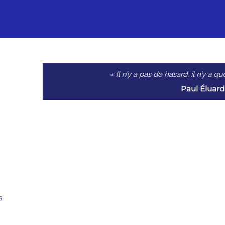
« Il n’y a pas de hasard, il n’y a 
Paul Éluard
s