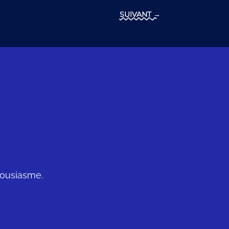
SUIVANT
→
housiasme.