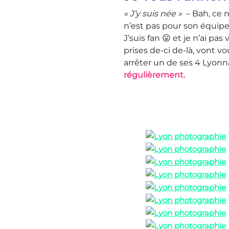
« J’y suis née »
– Bah, ce n
n’est pas pour son équipe
J’suis fan 😛 et je n’ai p
prises de-ci de-là, vont v
arrêter un de ses 4 Lyonn
régulièrement.