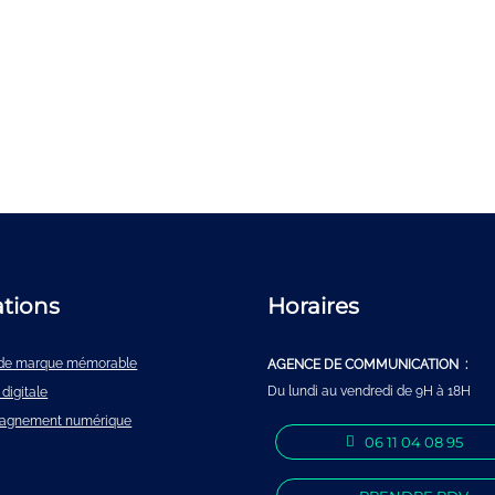
ations
Horaires
é de marque mémorable
AGENCE DE COMMUNICATION :
Du lundi au vendredi de 9H à 18H
 digitale
agnement numérique
06 11 04 08 95