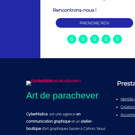
Rencontrons-nous !
PRENDRE RDV
Prest
Art de parachever
Identit
Création
CyberMalice
, est une agence
en
Accomp
communication graphique
et un
atelier-
boutique
d’art graphiques basée à Cahors. Nous