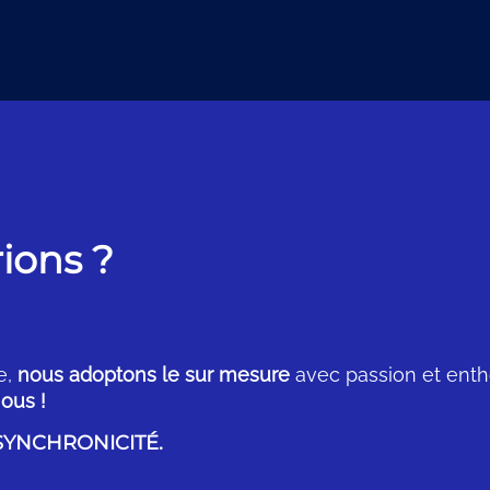
rions ?
e,
nous adoptons le sur mesure
avec passion et ent
ous !
 SYNCHRONICITÉ.