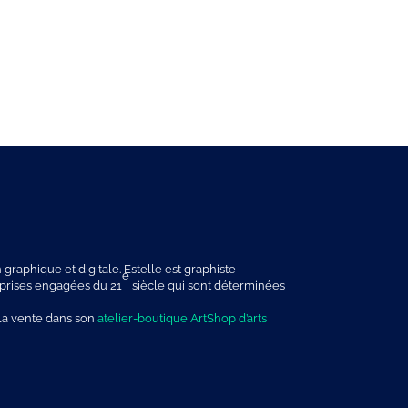
graphique et digitale
. Estelle est graphiste
e
eprises engagées du 21
siècle qui sont déterminées
 la vente dans son
atelier-boutique ArtShop d’arts