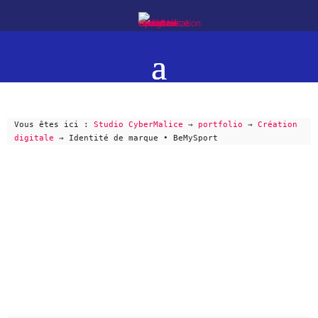
Vous êtes ici :
Studio CyberMalice
→
portfolio
→
Création
digitale
→
Identité de marque • BeMySport
BEMYSPORT
IDENTITÉ DE MARQUE ⋅ CRÉATION DE SITE
WEB ⋅ ACCOMPAGNEMENT NUMÉRIQUE