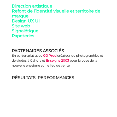
Direction artistique
Refont de l’identité visuelle et territoire de
marque
Design UX UI
Site web
Signalétique
Papeteries
PARTENAIRES ASSOCIÉS
En partenariat avec
CG Prod
créateur de photographies et
de vidéos à Cahors et
Enseigne 2003
pour la pose de la
nouvelle enseigne sur le lieu de vente.
RÉSULTATS PERFORMANCES
Estelle. est très à l’écoute pour confectionner un logo qui vous ai
propre et qui reflète ce que vous êtes
Je recommande vivement.
Bérénice Criado