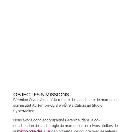
et une prise en charge globale de la personne
pour mieux l’accompagner
vers un mieux-être tant au niveau physique tant
au niveau psychique.
Régulièrement formées, elles sont des
professionnelles attentives
aux besoins des personnes et à l’évolution
de leur métier.
www.au-temple-du-bien-etre.fr
OBJECTIFS & MISSIONS
Bérénice Criado à confié la refonte de son identité de marque de
son institut Au Temple du Bien-Être à Cahors au Studio
CyberMalice.
Nous avons donc accompagné Bérénice, dans la co-
construction de sa stratégie de marque lors de divers ateliers de
la
méthologie des 4L©
par CyberMalice pour révéler les valeurs