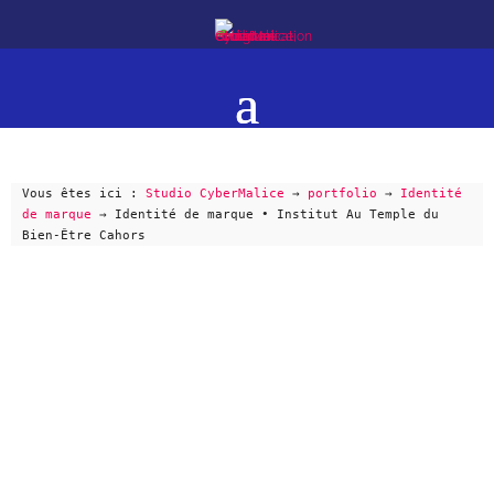
Vous êtes ici :
Studio CyberMalice
→
portfolio
→
Identité
de marque
→
Identité de marque • Institut Au Temple du
Bien-Être Cahors
INSTITUT AU TEMPLE DU BIEN-
ÊTRE
SUBLIMEZ VOTRE BEAUTÉ,
LIBÉREZ VOTRE BIEN-ÊTRE,
DÉCOUREZ-VOUS !