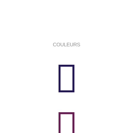
Fondatrice de l'institut Au Temple du Bien-Être à Cahors
IDENTITÉ VISUELLE ET TERRITOIRE DE
MARQUE
COULEURS

