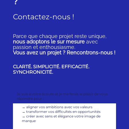
?
Contactez-nous !
Parce que chaque projet reste unique,
nous adoptons le sur mesure
avec
passion et enthousiasme.
Vous avez un projet ? Rencontrons-nous !
CLARTÉ. SIMPLICITÉ. EFFICACITÉ.
SYNCHRONICITÉ.
Je suis à votre écoute et je me ferais le plaisir de vous
répondre pour :
→
aligner vos ambitions avec vos valeurs
→
transformer vos difficultés en opportunités
→
créer avec sens et élégance votre image de
marque