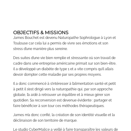
www.jamesbouchet.fr
OBJECTIFS & MISSIONS
James Bouchet est devenu Naturopathe Sophrologue à Lyon et
Toulouse car cela lui a permis de vivre ses émotions et son
stress d’une manière plus sereine.
Des suites d’une vie bien remplie et stressante où son travail de
cadre dans une entreprise américaine primait sur son bien-être,
il a développé un diabète de type 1 et a vite compris qu’il allais
devoir dompter cette maladie par ses propres moyens.
Il a donc commencé à s’intéresser à l’alimentation santé et petit
à petit il s’est dirigé vers la naturopathie qui, par son approche
globale, l’a aidé à retrouver un équilibre et à mieux gérer son
quotidien. Sa reconversion est devenue évidente : partager et
faire bénéficier à son tour ces méthodes thérapeutiques.
James m’a donc confié, la création de son identité visuelle et la
déclinaison de son territoire de marque.
Le studio CyberMalice a veillé à faire transparaître les valeurs de