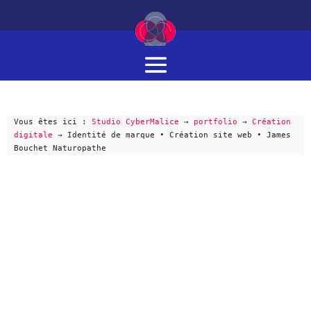
Vous êtes ici :
Studio CyberMalice
→
portfolio
→
Création
digitale
→
Identité de marque • Création site web • James
Bouchet Naturopathe
JAMES BOUCHET ⋅ NATUROPATHE
IDENTITÉ DE MARQUE ⋅ CRÉATION DIGITALE
⋅ ACCOMPAGNEMENT NUMÉRIQUE