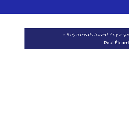
« Il n’y a pas de hasard, il n’y a 
Paul Éluard