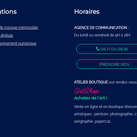
ations
Horaires
é de marque mémorable
AGENCE DE COMMUNICATION :
Du lundi au vendredi de 9H à 18H
 digitale
agnement numérique
06 11 04 08 95
PRENDRE RDV
ATELIER BOUTIQUE
(sur rendez-vous)
ArtShop
Achetez de l’art !
Vente en ligne et en boutique d’oeuvr
artistiques : peinture, photographie,
sérigraphie, papercut…