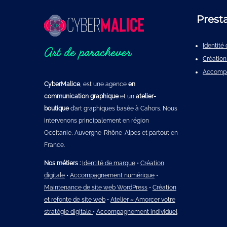
Prest
Identit
Art de parachever
Création
Accomp
CyberMalice
, est une agence
en
communication graphique
et un
atelier-
boutique
d’art graphiques basée à Cahors. Nous
intervenons principalement en région
Occitanie, Auvergne-Rhône-Alpes et partout en
France.
Nos métiers :
Identité de marque
•
Création
digitale
•
Accompagnement numérique
•
Maintenance de site web WordPress
•
Création
et refonte de site web
•
Atelier « Amorcer votre
stratégie digitale
•
Accompagnement individuel