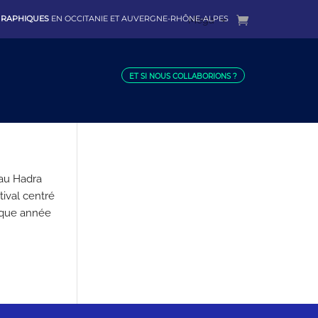
 GRAPHIQUES
EN OCCITANIE ET AUVERGNE-RHÔNE-ALPES
Mega
ET SI NOUS COLLABORIONS ?
 au Hadra
tival centré
haque année