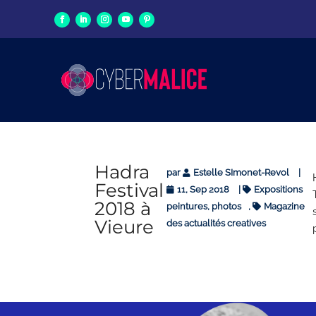
Hadra
par
Estelle SImonet-Revol
|
Festival
11, Sep 2018
|
Expositions
2018 à
peintures, photos
,
Magazine
Vieure
des actualités creatives