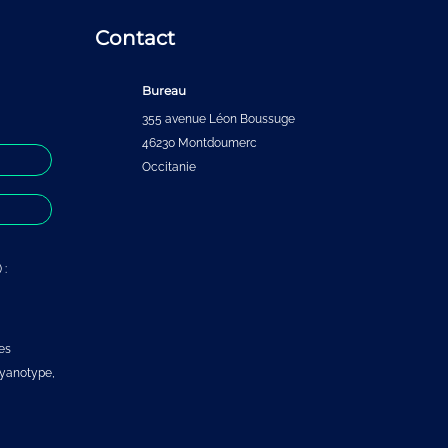
Contact
Bureau
355 avenue Léon Boussuge
46230 Montdoumerc
Occitanie
 :
es
 cyanotype,