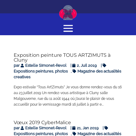
Exposition peinture TOUS ARTZIMUTS à
Cluny
par
Estelle SImonet-Revol
|
2, Juil 2019
|
Expositions peintures, photos
,
Magazine des actualités
creatives
Expo estivale “Tous Art’Zimuts” Je vous donne rendez-vous du 16
au 23 juillet 2019 Un rendez-vous artistique à Cluny salle
Malgouverne, rue du 11 août 1944 où j’aurai le plaisir de vous
accueillir pour le vernissage mardi 16 juillet à partir e...
Vœux 2019 CyberMalice
par
Estelle SImonet-Revol
|
21, Jan 2019
|
Expositions peintures, photos
,
Magazine des actualités