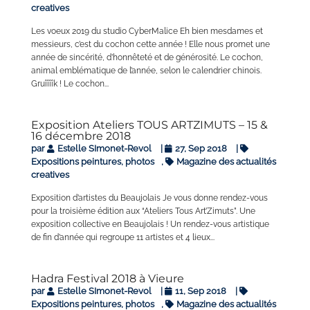
creatives
Les voeux 2019 du studio CyberMalice Eh bien mesdames et
messieurs, c’est du cochon cette année ! Elle nous promet une
année de sincérité, d’honnêteté et de générosité. Le cochon,
animal emblématique de l’année, selon le calendrier chinois.
Gruîîîîk ! Le cochon...
Exposition Ateliers TOUS ARTZIMUTS – 15 &
16 décembre 2018
par
Estelle SImonet-Revol
|
27, Sep 2018
|
Expositions peintures, photos
,
Magazine des actualités
creatives
Exposition d’artistes du Beaujolais Je vous donne rendez-vous
pour la troisième édition aux “Ateliers Tous Art’Zimuts”. Une
exposition collective en Beaujolais ! Un rendez-vous artistique
de fin d’année qui regroupe 11 artistes et 4 lieux...
Hadra Festival 2018 à Vieure
par
Estelle SImonet-Revol
|
11, Sep 2018
|
Expositions peintures, photos
,
Magazine des actualités