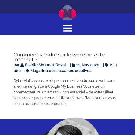
Comment vendre sur le web sans site
Internet ?
par
Estelle SImonet-Revol
|
11, Nov 2020
|
A la
une
,
Magazine des actualités creatives
CyberMalice vous explique comment vendre sur le web sans
site Internet grâce à Google My Business Vous êtes un
commerçant, ou un artisan « non essentiel » de votre villeet
vous voulez gagner en visibilité sur le web ?Mais surtout vous
souhaitez être mieux référencé...