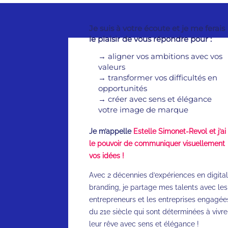
Je suis à votre écoute et je me ferais
le plaisir de vous répondre pour :
→
aligner vos ambitions avec vos
valeurs
→
transformer vos difficultés en
opportunités
→
créer avec sens et élégance
votre image de marque
Je m’appelle
Estelle Simonet-Revol et j’ai
le pouvoir de communiquer visuellement
vos idées !
Avec 2 décennies d’expériences en digital
branding, je partage mes talents avec les
entrepreneurs et les entreprises engagée
du 21e siècle qui sont déterminées à vivre
leur rêve avec sens et élégance !