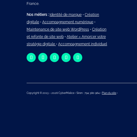
France.
Nos métiers :
Identité de marque
•
Création
digitale
•
Accompagnement numérique
•
Maintenance de site web WordPress
•
Création
et refonte de site web
•
Atelier « Amorcer votre
stratégie digitale
•
Accompagnement individuel
Copyright © 2013 – 2026 CyberMalice • Siren : 794 380 964 •
Plan du site
•