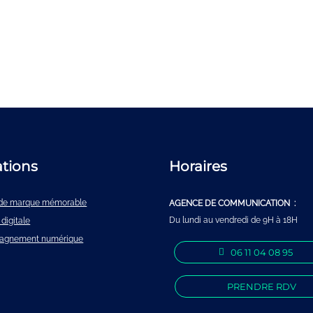
ations
Horaires
é de marque mémorable
AGENCE DE COMMUNICATION :
Du lundi au vendredi de 9H à 18H
 digitale
agnement numérique
06 11 04 08 95
PRENDRE RDV