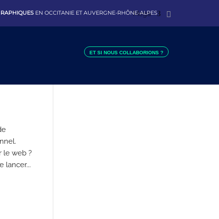
 GRAPHIQUES
EN OCCITANIE ET AUVERGNE-RHÔNE-ALPES
Mega
ET SI NOUS COLLABORIONS ?
de
nnel.
r le web ?
 lancer...