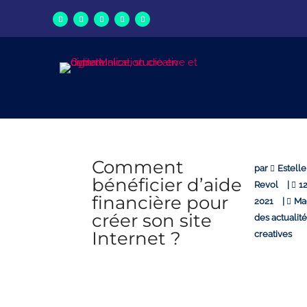
Comment
par
Estell
bénéficier d’aide
Revol
|
12
financière pour
2021
|
Ma
créer son site
des actualit
Internet ?
creatives