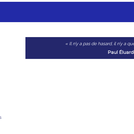
« Il n’y a pas de hasard, il n’y a 
Paul Éluard
s