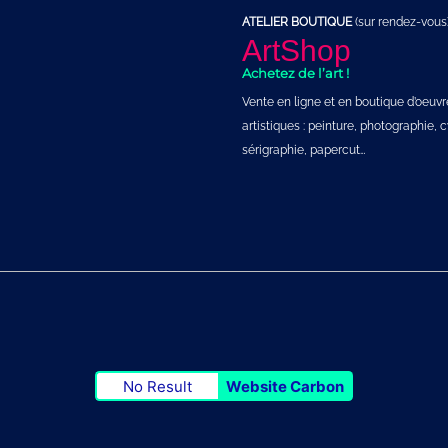
ATELIER BOUTIQUE
(sur rendez-vous)
ArtShop
Achetez de l’art !
Vente en ligne et en boutique d’oeuvr
artistiques : peinture, photographie,
sérigraphie, papercut…
No Result
Website Carbon