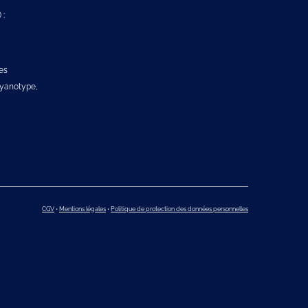
 :
es
 cyanotype,
CGV
•
Mentions légales
•
Politique de protection des données personnelles