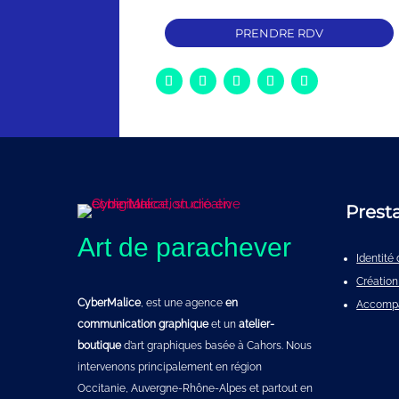
PRENDRE RDV
Prest
Art de parachever
Identit
Création
CyberMalice
, est une agence
en
Accomp
communication graphique
et un
atelier-
boutique
d’art graphiques basée à Cahors. Nous
intervenons principalement en région
Occitanie, Auvergne-Rhône-Alpes et partout en