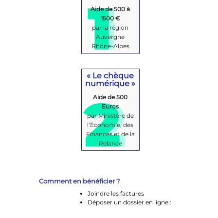
Aide de 500 à
1500 €
par la région
Auvergne
Rhône-Alpes
« Le chèque
numérique »
Aide de 500
Euros
par Ministère de
l’Économie, des
Finances et de la
Relance
Comment en bénéficier ?
Joindre les factures
Déposer un dossier en ligne :