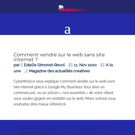
Comment vendre sur le web sans site
Internet ?
par
Estelle SImonet-Revol
|
11, Nov 2020
|
A la
une
,
Magazine des actualités creatives
CyberMalice vous explique comment vendre sur le web sans
site Internet grâce à Google My Business Vous êtes un
commerçant, ou un artisan « non essentiel » de votre villeet
vous voulez gagner en visibilité sur le web ?Mais surtout vous
souhaitez être mieux référencé...
Je suis à votre écoute et je me ferais le plaisir de vous
répondre pour :