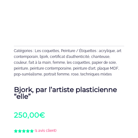
Catégories :
Les coquettes
,
Peinture
Étiquettes :
acrylique
,
art
contemporain
,
bjork
,
certificat d'authenticité
,
chanteuse
,
couleur
,
fait à la main
,
femme
,
les coquettes
,
papier de soie
,
peinture
,
peinture contemporaine
,
peinture d'art
,
plaque MDF
,
pop-surréalisme
,
portrait femme
,
rose
,
techniques mixtes
Bjork, par l’artiste plasticienne
“elle”
250,00
€
(
1
avis client)
Noté
5.00