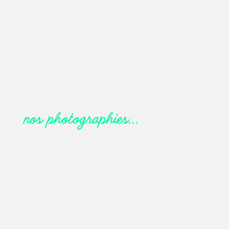
Tori, par l’artiste
plasticienne “elle”
250,00
€
nos photographies…