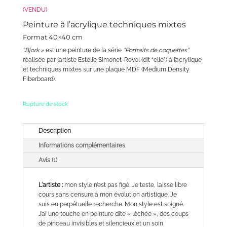
sur 5
(VENDU)
basé sur
notation
client
Peinture à l’acrylique techniques mixtes
Format 40×40 cm
“Bjork »
est une peinture de la série
“Portraits de coquettes”
réalisée par l’artiste Estelle Simonet-Revol (dit “elle”) à l’acrylique
et techniques mixtes sur une plaque MDF (Medium Density
Fiberboard).
Rupture de stock
Description
Informations complémentaires
Avis (1)
L'artiste :
mon style n’est pas figé. Je teste, laisse libre
cours sans censure à mon évolution artistique. Je
suis en perpétuelle recherche. Mon style est soigné.
J’ai une touche en peinture dite « léchée », des coups
de pinceau invisibles et silencieux et un soin