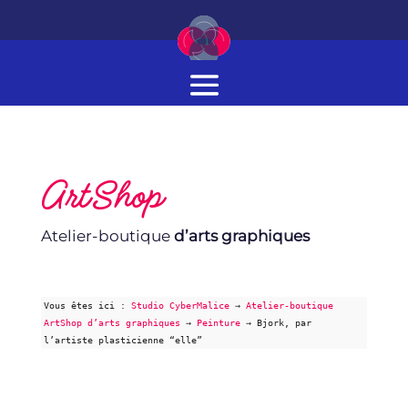
ArtShop
Atelier-boutique
d’arts graphiques
Vous êtes ici :
Studio CyberMalice
→
Atelier-boutique
ArtShop d’arts graphiques
→
Peinture
→
Bjork, par
l’artiste plasticienne “elle”