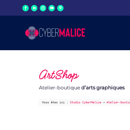
ArtShop
Atelier-boutique
d’arts graphiques
Vous êtes ici :
Studio CyberMalice
→
Atelier-bouti