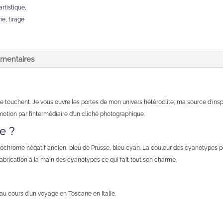
rtistique
,
me
,
tirage
émentaires
me touchent. Je vous ouvre les portes de mon univers hétéroclite, ma source d’inspirat
otion par l’intermédiaire d’un cliché photographique.
e ?
rome négatif ancien, bleu de Prusse, bleu cyan. La couleur des cyanotypes peut
fabrication à la main des cyanotypes ce qui fait tout son charme.
au cours d'un voyage en Toscane en Italie.