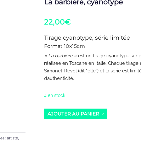
La barbière, cyanotype
22,00
€
Tirage cyanotype, série limitée
Format 10x15cm
« La barbière »
est un tirage cyanotype sur p
réalisée en Toscane en Italie. Chaque tirage e
Simonet-Revol (dit “elle”) et la série est limi
d’authenticité.
4 en stock
AJOUTER AU PANIER
tes :
artiste
,