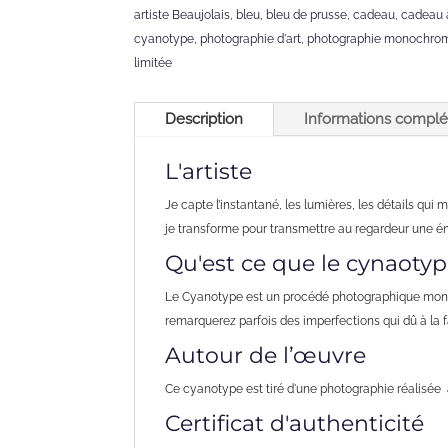
artiste Beaujolais
,
bleu
,
bleu de prusse
,
cadeau
,
cadeau a
cyanotype
,
photographie d'art
,
photographie monochro
limitée
Description
Informations compl
L'artiste
Je capte l’instantané, les lumières, les détails qui 
je transforme pour transmettre au regardeur une ém
Qu'est ce que le cynaotyp
Le Cyanotype est un procédé photographique monoch
remarquerez parfois des imperfections qui dû à la 
Autour de l’œuvre
Ce cyanotype est tiré d'une photographie réalisée 
Certificat d'authenticité