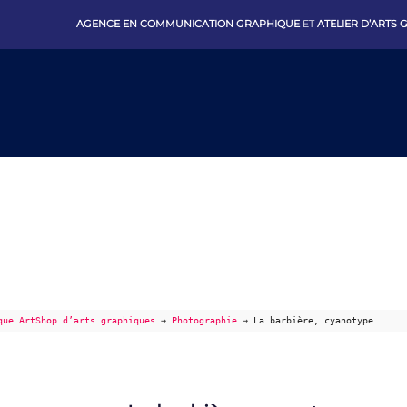
AGENCE EN COMMUNICATION GRAPHIQUE
ET
ATELIER D’ARTS
que ArtShop d’arts graphiques
→
Photographie
→
La barbière, cyanotype