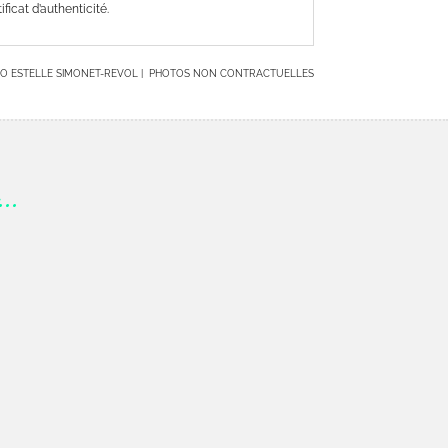
ificat d’authenticité.
O ESTELLE SIMONET-REVOL | PHOTOS NON CONTRACTUELLES
s…