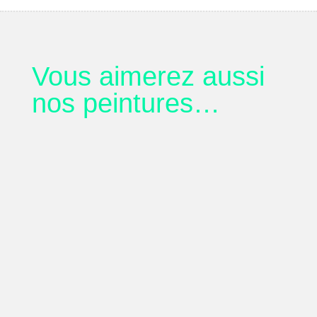
Vous aimerez aussi
nos peintures…
Aaaaah, par l’artiste plasticienne “elle”
Note
80,00
€
5.00
sur 5
Agnès, par l’artiste plasticienne “elle”
250,00
€