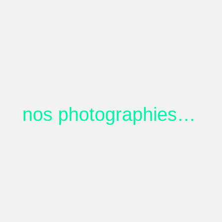
Tori, par l’artiste plasticienne “elle”
250,00
€
nos photographies…
La barbière, cyanotype
22,00
€