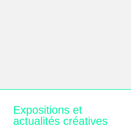
Fenêtre sur cour, cyanotype
22,00
€
Mongolie, cyanotype
22,00
€
Expositions et
actualités créatives