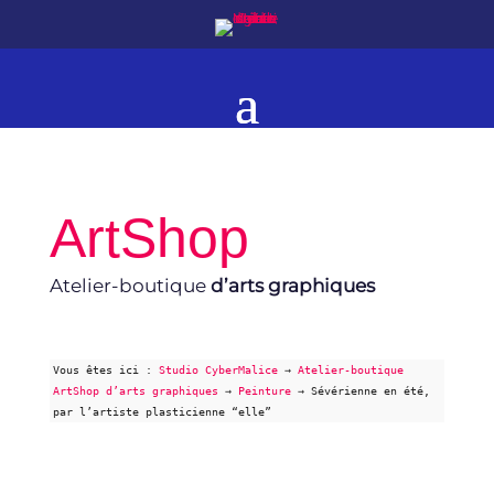
ArtShop
Atelier-boutique
d’arts graphiques
Vous êtes ici :
Studio CyberMalice
→
Atelier-boutique
ArtShop d’arts graphiques
→
Peinture
→
Sévérienne en été,
par l’artiste plasticienne “elle”