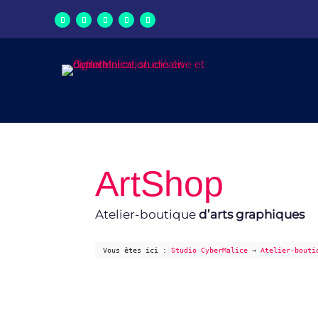
ArtShop
Atelier-boutique
d’arts graphiques
Vous êtes ici :
Studio CyberMalice
→
Atelier-bouti