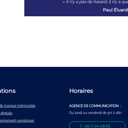
« Il n’y a pas de hasard, il n’y a 
Paul Éluard
ations
Horaires
é de marque mémorable
AGENCE DE COMMUNICATION :
Du lundi au vendredi de 9H à 18H
 digitale
agnement numérique
06 11 04 08 95