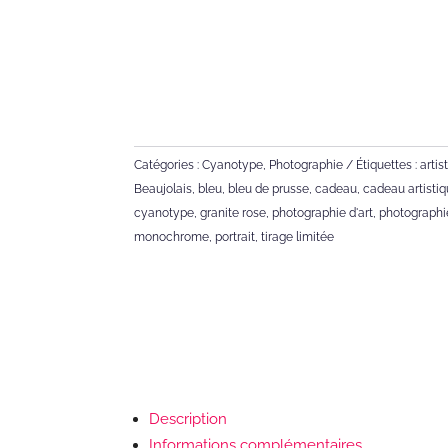
Catégories :
Cyanotype
,
Photographie
Étiquettes :
artis
Beaujolais
,
bleu
,
bleu de prusse
,
cadeau
,
cadeau artisti
cyanotype
,
granite rose
,
photographie d'art
,
photographi
monochrome
,
portrait
,
tirage limitée
Description
Informations complémentaires