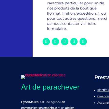
caractère particulier pour un de
nos produits de la boutique
(format, finition, expédition…), ou
pour tout autres questions, merci
de nous contacter via notre
formulaire.
Prest
Art de parachever
Identit
Création
CyberMalice
, est une agence
en
Accomp
communication graphique
et un
atelier-