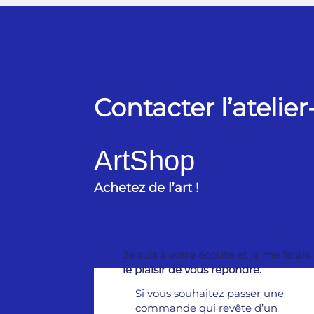
Contacter l’atelie
ArtShop
Achetez de l’art !
Je suis à votre écoute et je me ferais
le plaisir de vous répondre.
Si vous souhaitez passer une
commande qui revête d’un