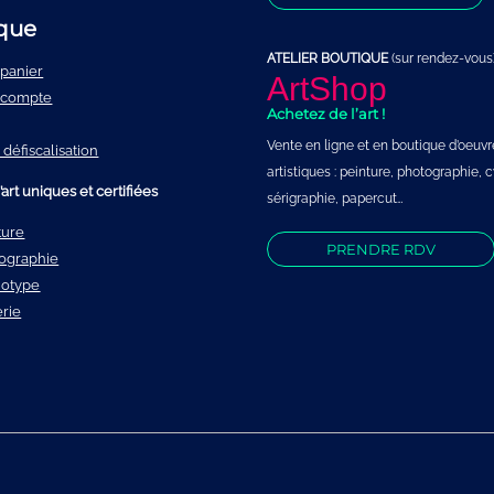
que
ATELIER BOUTIQUE
(sur rendez-vous)
panier
ArtShop
 compte
Achetez de l’art !
Vente en ligne et en boutique d’oeuvr
 défiscalisation
artistiques : peinture, photographie,
rt uniques et certifiées
sérigraphie, papercut…
ture
PRENDRE RDV
ographie
otype
erie