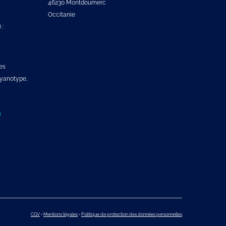
46230 Montdoumerc
Occitanie
 :
es
 cyanotype,
CGV
•
Mentions légales
•
Politique de protection des données personnelles