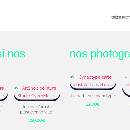
CRÉDIT PHOT
i nos
nos photog
La barbière, cyanotype
22,00
€
te
Tori, par l’artiste
”
plasticienne “elle”
250,00
€