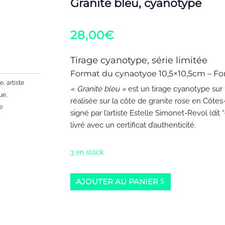
Granite bleu, cyanotype
28,00
€
Tirage cyanotype, série limitée
Format du cynaotyoe 10,5×10,5cm – 
te
,
artiste
« Granite bleu »
est un tirage cyanotype sur 
que
,
réalisée sur la côte de granite rose en Côte
e
signé par l’artiste Estelle Simonet-Revol (dit “
livré avec un certificat d’authenticité.
3 en stock
AJOUTER AU PANIER