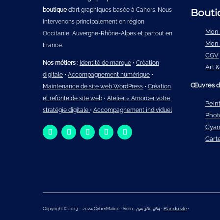
boutique
d’art graphiques basée à Cahors. Nous
Bouti
intervenons principalement en région
Mon 
Occitanie, Auvergne-Rhône-Alpes et partout en
Mon
France.
CGV
Nos métiers :
Identité de marque
•
Création
Art &
digitale
•
Accompagnement numérique
•
Œuvres d’a
Maintenance de site web WordPress
•
Création
et refonte de site web
•
Atelier « Amorcer votre
Pein
stratégie digitale
•
Accompagnement individuel
Phot
Cyan
Cart
Copyright © 2013 – 2024 CyberMalice • Siren : 794 380 964 •
Plan du site
•