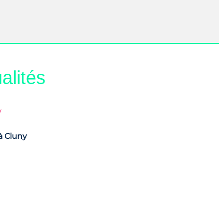
alités
à Cluny