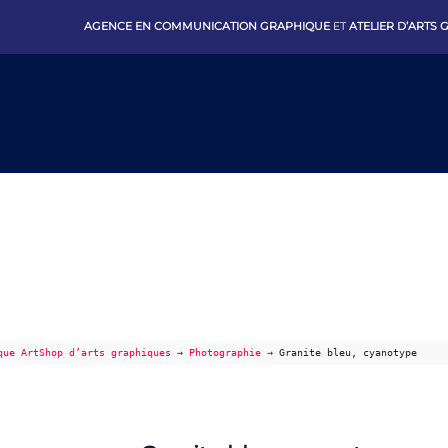
AGENCE EN COMMUNICATION GRAPHIQUE
ET
ATELIER D’ARTS
que ArtShop d’arts graphiques
→
Photographie
→
Granite bleu, cyanotype