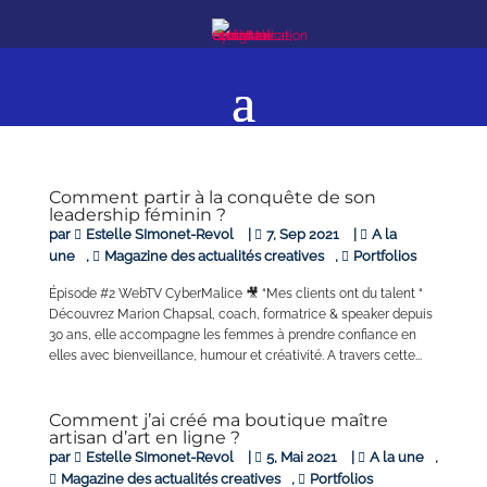
Comment partir à la conquête de son
leadership féminin ?
par
Estelle SImonet-Revol
|
7, Sep 2021
|
A la
une
,
Magazine des actualités creatives
,
Portfolios
Épisode #2 WebTV CyberMalice 🎥 “Mes clients ont du talent “
Découvrez Marion Chapsal, coach, formatrice & speaker depuis
30 ans, elle accompagne les femmes à prendre confiance en
elles avec bienveillance, humour et créativité. A travers cette...
Comment j’ai créé ma boutique maître
artisan d’art en ligne ?
par
Estelle SImonet-Revol
|
5, Mai 2021
|
A la une
,
Magazine des actualités creatives
,
Portfolios