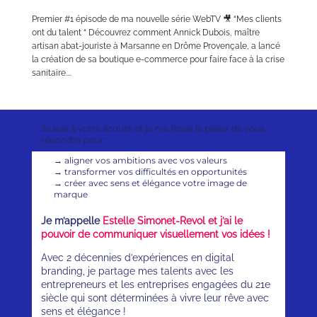
Premier #1 épisode de ma nouvelle série WebTV 🎥 “Mes clients
ont du talent “ Découvrez comment Annick Dubois, maître
artisan abat-jouriste à Marsanne en Drôme Provençale, a lancé
la création de sa boutique e-commerce pour faire face à la crise
sanitaire....
Je suis à votre écoute et je me ferais le plaisir de vous
répondre pour :
→
aligner vos ambitions avec vos valeurs
→
transformer vos difficultés en opportunités
→
créer avec sens et élégance votre image de
marque
Je m’appelle
Estelle Simonet-Revol et j’ai le
pouvoir de communiquer visuellement vos idées !
Avec 2 décennies d’expériences en digital
branding, je partage mes talents avec les
entrepreneurs et les entreprises engagées du 21e
siècle qui sont déterminées à vivre leur rêve avec
sens et élégance !