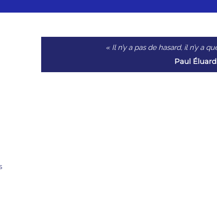
« Il n’y a pas de hasard, il n’y a 
Paul Éluard
s