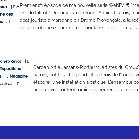
Premier #1 épisode de ma nouvelle série WebTV 🎥 “Mes
2021
|
A
ont du talent “ Découvrez comment Annick Dubois, maît
ne des
abat-jouriste à Marsanne en Drôme Provençale, a lancé 
es
,
de sa boutique e-commerce pour faire face à la crise sani
monet-Revol
|
Garden Art à Jassans-Riottier 13 artistes du Group’
Expositions
nature, ont travaillé pendant 10 mois de l’année 
s
,
Magazine
élaborer une installation artistique. L’ensemble co
eatives
,
une œuvre contemporaine éphémère qui met en 