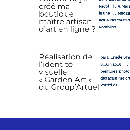
créé ma
Revol
|
5, Mai 
boutique
la une
,
Magazi
maître artisan
actualités creativ
d’art en ligne ?
Portfolios
Réalisation de
par
Estelle SI
l’identité
8, Juin 2015
|
visuelle
peintures, photo
« Garden Art »
des actualités cr
du Group’Artuel
Portfolios