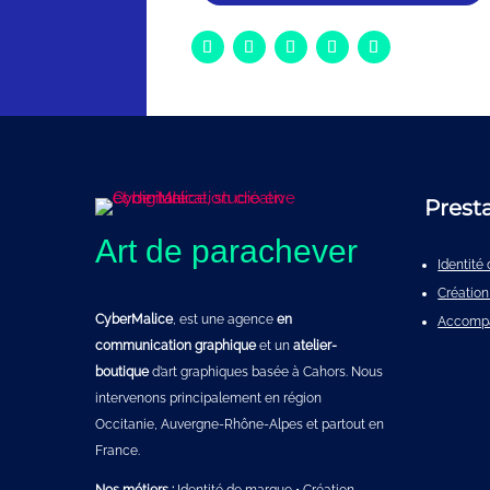
Prest
Art de parachever
Identit
Création
CyberMalice
, est une agence
en
Accomp
communication graphique
et un
atelier-
boutique
d’art graphiques basée à Cahors. Nous
intervenons principalement en région
Occitanie, Auvergne-Rhône-Alpes et partout en
France.
Nos métiers :
Identité de marque
•
Création