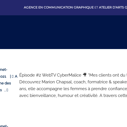
AGENCE EN COMMUNICATION GRAPHIQUE
ET
ATELIER D’ARTS
net-
Épisode #2 WebTV CyberMalice 🎥 “Mes clients ont du t
2021
|
A
Découvrez Marion Chapsal, coach, formatrice & speake
ne des
ans, elle accompagne les femmes à prendre confiance
es
,
avec bienveillance, humour et créativité. A travers cette.
onet-