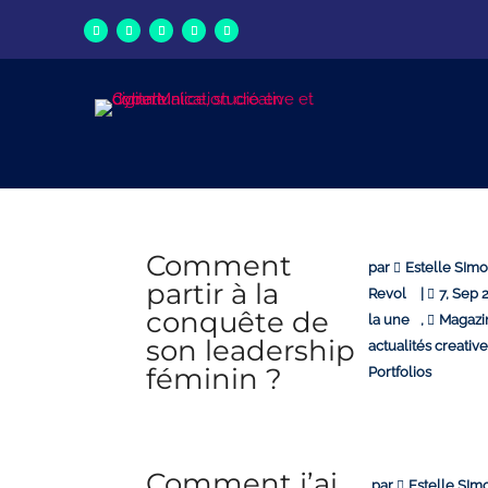
Comment
par
Estelle SImo
partir à la
Revol
|
7, Sep 
conquête de
la une
,
Magazi
son leadership
actualités creativ
féminin ?
Portfolios
Comment j’ai
par
Estelle SIm