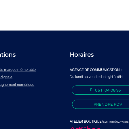
ations
Horaires
é de marque mémorable
AGENCE DE COMMUNICATION :
Du lundi au vendredi de 9H à 18H
 digitale
agnement numérique
06 11 04 08 95
PRENDRE RDV
ATELIER BOUTIQUE
(sur rendez-vous)