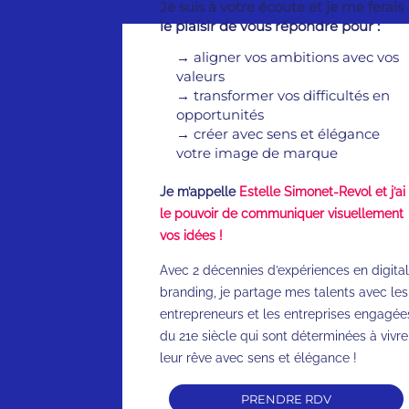
Je suis à votre écoute et je me ferais
le plaisir de vous répondre pour :
→
aligner vos ambitions avec vos
valeurs
→
transformer vos difficultés en
opportunités
→
créer avec sens et élégance
votre image de marque
Je m’appelle
Estelle Simonet-Revol et j’ai
le pouvoir de communiquer visuellement
vos idées !
Avec 2 décennies d’expériences en digital
branding, je partage mes talents avec les
entrepreneurs et les entreprises engagée
du 21e siècle qui sont déterminées à vivre
leur rêve avec sens et élégance !
PRENDRE RDV