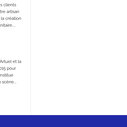
 clients
re artisan
la création
taire....
Artuel et la
2015 pour
nstitue
scène...