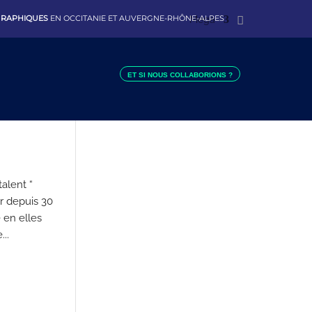
 GRAPHIQUES
EN OCCITANIE ET AUVERGNE-RHÔNE-ALPES
Mega
ET SI NOUS COLLABORIONS ?
alent “
r depuis 30
 en elles
..